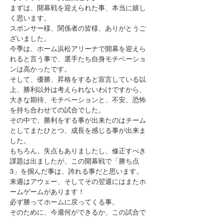
まずは、開幕戦を迎えられた事、本当に嬉し
く思います。
スポンサー様、関係者の皆様、ありがとうご
ざいました。
今季は、ホーム浜松アリーナで開幕を迎えら
れると言う事で、選手たち自身モチベーショ
ンは高かったです。
そして、優勝、昇格をすると宣言している以
上、勝利以外は考えられないわけですから、
大きな期待、モチベーションと、不安、恐怖
を持ち合わせての試合でした。
その中で、勝利をする事が出来たのはチーム
としてまたひとつ、成長を感じる事が出来ま
した。
もちろん、失点もありましたし、修正すべき
課題は出ましたが、この開幕戦で「勝ち点
3」を掴んだ事は、誇れる事だと思います。
来週はアウェー、そしてその翌週にはまたホ
ームゲームがあります！
必ず勝ってホームに戻ってくる事。
そのために、今週何ができるか、この試合で