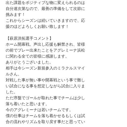
出た課題をポジティブな物に変えられるのは
自分達次第なので、最善の準備をして次節に
挑みます！
これからシーズンは続いていきますので、応
援のほどよろしくお願い致します！
【萩原洪拓選手コメント】
ホーム開幕戦。声出し応援も解禁され、皆様
の前でプレー出来たことをアグレミーナ浜松
に関わる全ての皆様に感謝します。
ありがとうございました。
相手は今シーズン新規参入のミラクルスマイ
ルさん。
対戦した事が無い事や開幕戦という事で難し
い試合になる事を想定しながら試合に入りま
した。
ただ序盤でゴールが取れた事でチームは少し
落ち着いたと思います。
今のアグレミーナは若いチームです。
僕の仕事はチームを落ち着かせるもしくは試
合の流れやリズムを取り戻す事だと思ってい