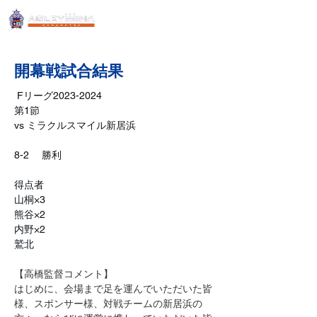
開幕戦試合結果
 Fリーグ2023-2024
第1節
vs 
ミラクルスマイル新居浜
8-2 　勝利 
得点者
山桐×3
熊谷×2
内野×2
鷲北
【高橋監督コメント】
はじめに、会場まで足を運んでいただいた皆
様、スポンサー様、対戦チームの新居浜の