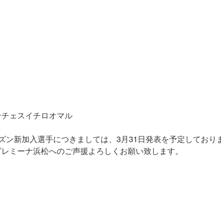
ンチェスイチロオマル
ズン新加入選手につきましては、
3
月
31
日発表を予定しており
グレミーナ浜松へのご声援よろしくお願い致します。