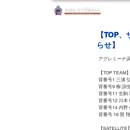
【TOP
らせ】
アグレミーナ
【
TOP TEAM
背番号
1 
三浦 
背番号
9 
柳 訓
背番号
11 
生駒
背番号
12 
川本
背番号
14 
内野
背番号
 16 
巽 
【
SATELLITE