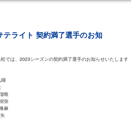
、サテライト 契約満了選手のお知
浜松では、
2023
シーズンの契約満了選手のお知らせいたします
】
弘暉
生
 瑠唯
 樹弥
 脩麻
翔矢
】