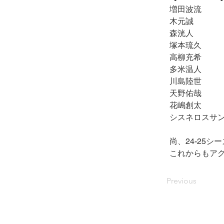
増田波流
木元誠
森洸人
塚本琉久
高柳充希
多米温人
川島陸世
天野佑哉
花嶋創太
シスネロスサ
尚、
24-25
シー
これからもア
Previous