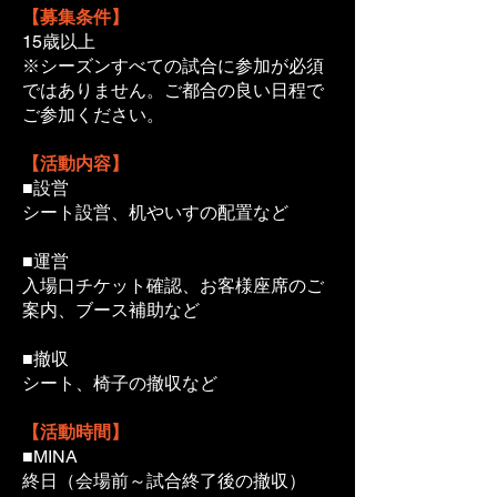
【募集条件】
15歳以上
※シーズンすべての試合に参加が必須
ではありません。ご都合の良い日程で
ご参加ください。
【活動内容】
■設営
シート設営、机やいすの配置など
■運営
入場口チケット確認、お客様座席のご
案内、ブース補助など
■撤収
シート、椅子の撤収など
【活動時間】
■MINA
終日（会場前～試合終了後の撤収）